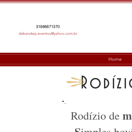
31986871370
debandeja.eventos@yahoo.com.br
Home
Rodízi
m
Rodízio de
S
imples bov