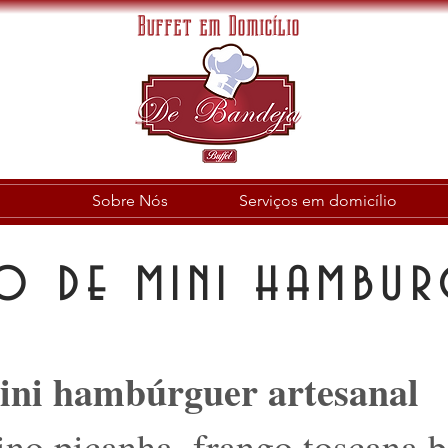
Buffet em Domicílio
Sobre Nós
Serviços em domicílio
o de mini hambur
ini hambúrguer artesanal
ino,picanha, frango,toscana,