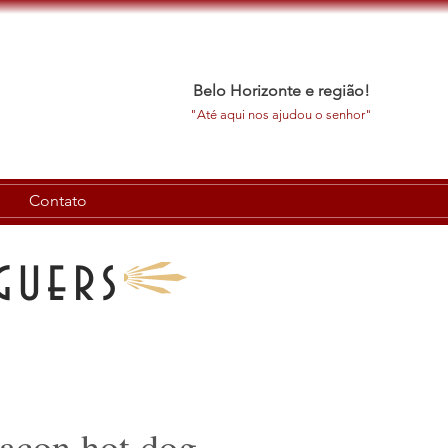
Belo Horizonte e região!
"Até aqui nos ajudou o senhor"
Contato
guers
bacon,hot dog