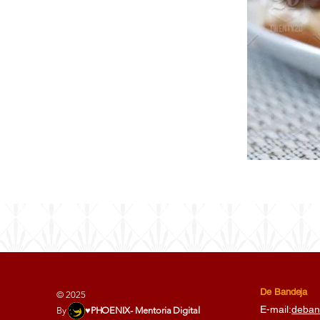
De Bandeja
© 2025
E-mail:
deban
By ♥
PHOENIX- Mentoria Digita
l