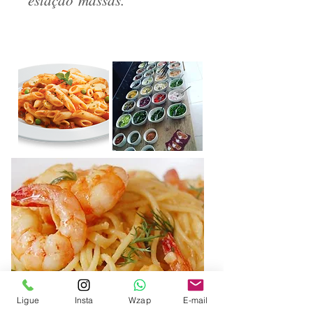
estação massas.
Ligue
Insta
Wzap
E-mail